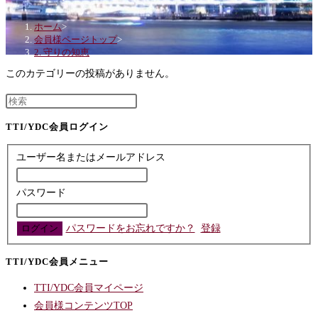
の
ホーム
>
検
会員様ページトップ
>
2. 守りの知恵
索
を
このカテゴリーの投稿がありません。
ト
グ
TTI/YDC会員ログイン
ル
ユーザー名またはメールアドレス
パスワード
パスワードをお忘れですか？
登録
TTI/YDC会員メニュー
TTI/YDC会員マイページ
会員様コンテンツTOP