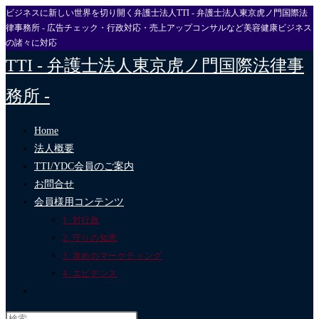
ビジネスに新しい世界を切り開く弁護士法人TTI - 弁護士法人東京虎ノ門国際法
コ
律事務所 - 広告チェック・行政対応・売上アップコンサルなど美容健康ビジネス
ン
の諸々に対応
テ
TTI - 弁護士法人東京虎ノ門国際法律事
ン
ツ
務所 -
へ
ス
Home
キ
法人概要
ッ
TTI/YDC会員のご案内
プ
お問合せ
会員様用コンテンツ
1. 対行政
2. 守りの知恵
3. 攻めのマーケティング
4. エビデンス
ウ
ェ