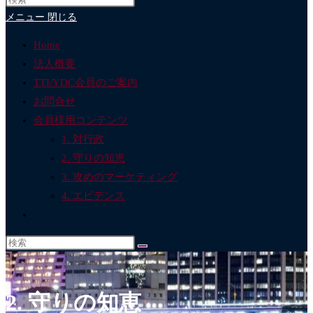
ブ
メニュー
閉じる
サ
イ
Home
ト
法人概要
の
TTI/YDC会員のご案内
検
お問合せ
索
会員様用コンテンツ
を
1. 対行政
ト
2. 守りの知恵
グ
3. 攻めのマーケティング
ル
4. エビデンス
ウ
ェ
ブ
サ
イ
2. 守りの知恵
ト